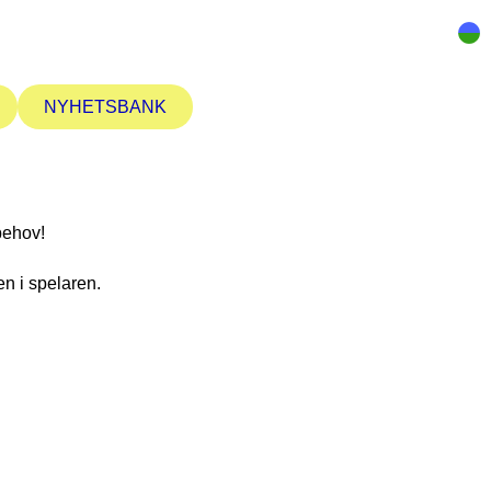
NYHETSBANK
behov!
n i spelaren.