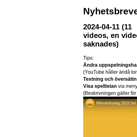
Nyhetsbreve
2024-04-11 (11
videos, en vid
saknades)
Tips:
Ändra uppspelningsha
(YouTube håller ändå to
Textning och översättn
Visa spellistan
via menys
(Beskrivningen gäller för 