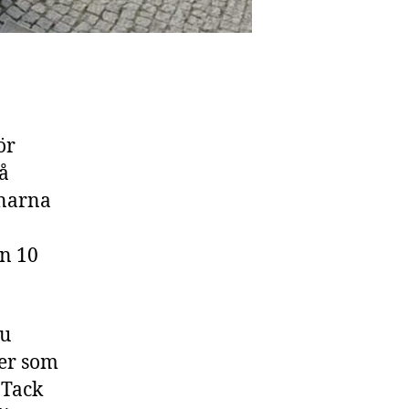
ör
å
ånarna
en 10
nu
ver som
 Tack