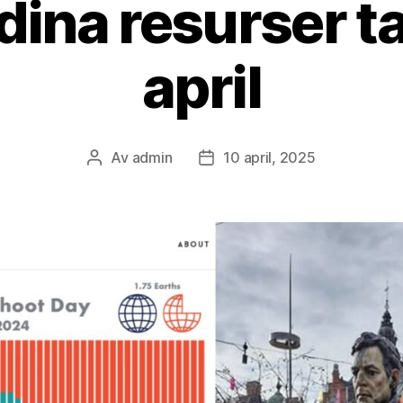
dina resurser ta
april
Av
admin
10 april, 2025
Inläggsförfattare
Inläggsdatum