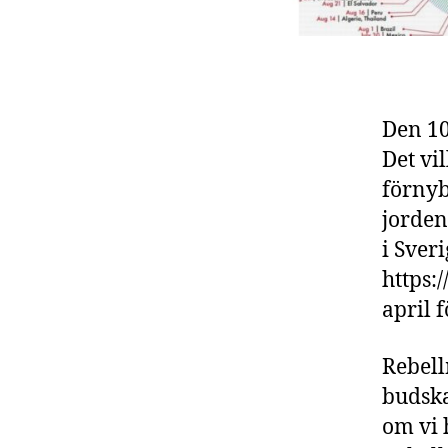
Den 10
Det vi
förnyb
jorde
i Sveri
https:
april f
Rebell
budska
om vi 