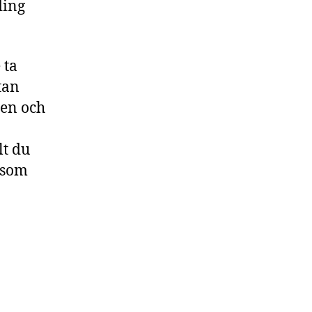
ding
 ta
tan
den och
lt du
a som