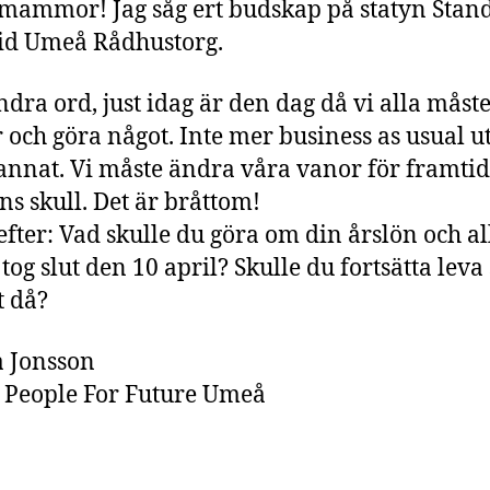
mammor! Jag såg ert budskap på statyn Stan
id Umeå Rådhustorg.
dra ord, just idag är den dag då vi alla måste
 och göra något. Inte mer business as usual u
annat. Vi måste ändra våra vanor för framti
ns skull. Det är bråttom!
efter: Vad skulle du göra om din årslön och al
 tog slut den 10 april? Skulle du fortsätta lev
t då?
 Jonsson
i People For Future Umeå