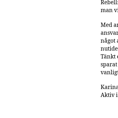
Rebell
man v
Med an
ansvar
något 
nutide
Tänkt 
sparat
vanlig
Karina
Aktiv 