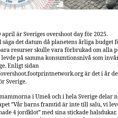
 april är Sveriges overshoot day för 2025.
ll säga det datum då planetens årliga budget f
ara resurser skulle vara förbrukad om alla p
n levde på samma konsumtionsnivå som inv
ge. Enligt sidan
//overshoot.footprintnetwork.org är det i år d
ör Sverige.
mammorna i Umeå och i hela Sverige delar 
pet ”Vår barns framtid är inte till salu, vi le
hade 4 jordklot” med sina stickade halsdukar.