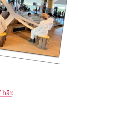
 här
.